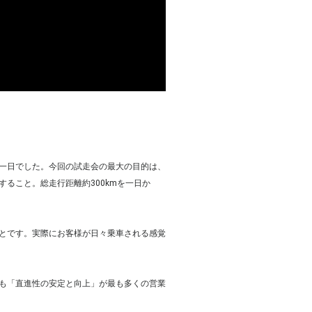
一日でした。今回の試走会の最大の目的は、
ること。総走行距離約300kmを一日か
とです。実際にお客様が日々乗車される感覚
も「直進性の安定と向上」が最も多くの営業