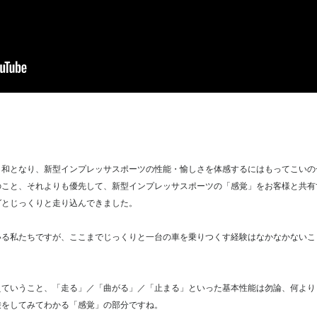
和となり、新型インプレッサスポーツの性能・愉しさを体感するにはもってこいの
こと、それよりも優先して、新型インプレッサスポーツの「感覚」をお客様と共有す
グとじっくりと走り込んできました。
る私たちですが、ここまでじっくりと一台の車を乗りつくす経験はなかなかないこ
ていうこと、「走る」／「曲がる」／「止まる」といった基本性能は勿論、何より
乗をしてみてわかる「感覚」の部分ですね。